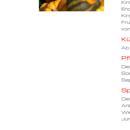
Kir
End
Kir
Frü
vom
Kü
Ab 
Pf
Die
Sor
Se
Sp
Die
Anb
Wie
Jun