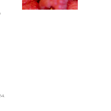
e
24.