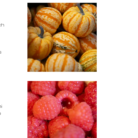
ch
s
i
b