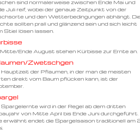
schen sind normalerweise zwischen Ende Mai und
e Juli reif, wobei der genaue Zeitpunkt von der
schsorte und den Wetterbedingungen abhängt. Di
chte sollten prall und glänzend sein und sich leicht
 Stiel lösen lassen.
rbisse
Mitte/Ende August stehen Kürbisse zur Ernte an.
laumen/Zwetschgen
 Hauptzeit der Pflaumen, in der man die meisten
ten direkt vom Baum pflücken kann, ist der
ptember.
argel
 Spargelernte wird in der Regel ab dem dritten
aujahr von Mitte April bis Ende Juni durchgeführt.
 erwähnt endet die Spargelsaison traditionell am 
i.