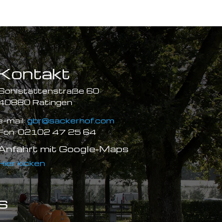
Kontakt
Sohlstättenstraße 60
40880 Ratingen
e-mail:
gbr@sackerhof.com
Fon: 02102 47 25 64
Anfahrt mit Google-Maps
Hier kicken
s