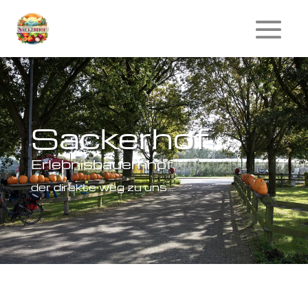
Sackerhof
Erlebnisbauernhof
der direkte weg zu uns…